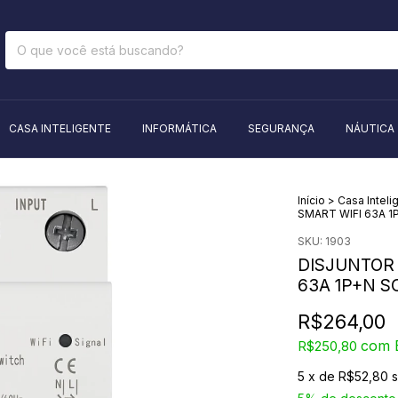
CASA INTELIGENTE
INFORMÁTICA
SEGURANÇA
NÁUTICA
Início
>
Casa Inteli
SMART WIFI 63A 1
SKU:
1903
DISJUNTOR 
63A 1P+N S
R$264,00
com
R$250,80
5
x de
R$52,80
s