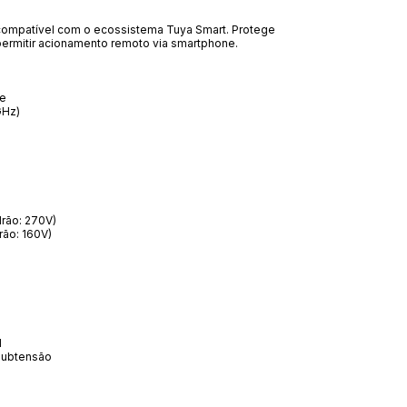
, compatível com o ecossistema Tuya Smart. Protege
permitir acionamento remoto via smartphone.
te
GHz)
drão: 270V)
rão: 160V)
l
 subtensão