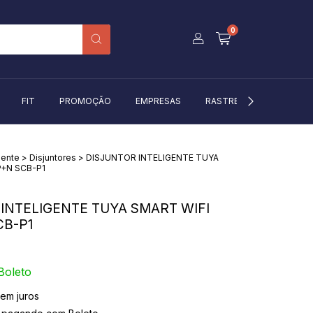
0
FIT
PROMOÇÃO
EMPRESAS
RASTREIO
BLOG
gente
>
Disjuntores
>
DISJUNTOR INTELIGENTE TUYA
P+N SCB-P1
INTELIGENTE TUYA SMART WIFI
CB-P1
Boleto
em juros