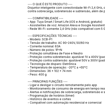
--- O QUE É ESTE PRODUTO ---
Disjuntor inteligente com conectividade Wi-Fi 2,4 GHz
contra sobrecarga, sobretensão e subtensão, além de 
--- COMPATIBILIDADE ---
- App: Tuya Smart / Smart Life (iOS e Android, gratuito)
- Assistentes de voz: Amazon Alexa e Google Assisten
- Rede Wi-Fi: somente 2,4 GHz (não compatível com 5 
--- ESPECIFICAÇÕES TÉCNICAS ---
- Modelo: SCB-P1
- Tensão de trabalho: AC 90–240V, 50/60 Hz
- Corrente nominal: 63A
- Número de polos: 1P+N
- Proteção simultânea de Fase e Neutro
- Proteção contra sobretensão: ajustável 1V a 400V (pa
- Proteção contra subtensão: ajustável 50V a 300V (pad
- Tecnologia de disparo: Eletrônica
- Temperatura de operação: -20°C a +55°C
- Dimensões: 36 x 102 x 74 mm
- Peso: 400 g
--- PRINCIPAIS FUNÇÕES ---
- Ligar e desligar o circuito remotamente pelo app
- Monitoramento de consumo de energia em tempo rea
- Alertas e notificações de sobrecarga, sobretensão e
- Programação de horários (timer)
- Histórico de eventos e cortes
- Compatível com automação residencial e comercial