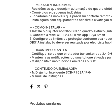
--- PARA QUEM INDICAMOS ---
- Residências que desejam automação do quadro elétr
- Comércios e pequenas indústrias
- Locadores de imóveis que precisam controle remoto 
- Instalações com equipamentos sensíveis a variação 
--- COMO INSTALAR ---
1. Instale o disjuntor no trilho DIN do quadro elétrico (su
2. Conecte à rede Wi-Fi 2,4 GHz via app Tuya Smart
3. Configure os limites de proteção conforme sua nec
OBS: A instalação deve ser realizada por eletricista habil
--- DICAS IMPORTANTES ---
- Certifique-se de que o roteador transmite rede 2,4 G
- Mantenha as notificações do smartphone ativadas par
- O dispositivo não funciona em redes 5 GHz
--- CONTEÚDO DA EMBALAGEM ---
- 1x Disjuntor Inteligente SCB-P1 63A 1P+N
- Manual de instruções
Produtos similares