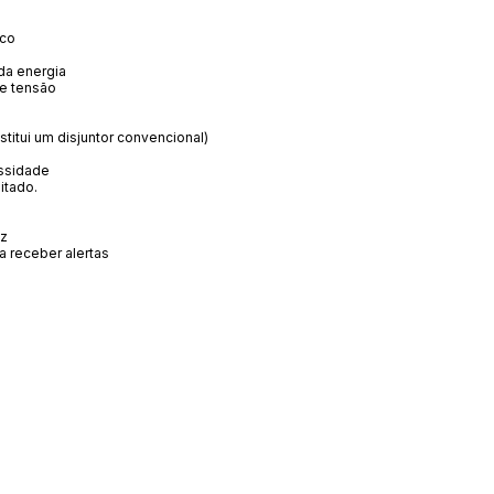
ico
da energia
de tensão
bstitui um disjuntor convencional)
essidade
itado.
Hz
a receber alertas